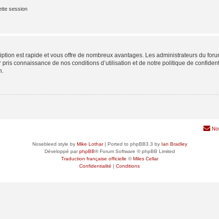
tte session
cription est rapide et vous offre de nombreux avantages. Les administrateurs du fo
ir pris connaissance de nos conditions d’utilisation et de notre politique de confide
n.
No
Nosebleed style by
Mike Lothar
| Ported to phpBB3.3 by
Ian Bradley
Développé par
phpBB
® Forum Software © phpBB Limited
Traduction française officielle
©
Miles Cellar
Confidentialité
|
Conditions