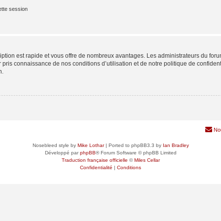
tte session
cription est rapide et vous offre de nombreux avantages. Les administrateurs du fo
ir pris connaissance de nos conditions d’utilisation et de notre politique de confide
n.
No
Nosebleed style by
Mike Lothar
| Ported to phpBB3.3 by
Ian Bradley
Développé par
phpBB
® Forum Software © phpBB Limited
Traduction française officielle
©
Miles Cellar
Confidentialité
|
Conditions