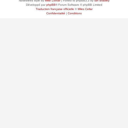
Nosebleed style by
Mike Lothar
| Ported to phpBB3.3 by
Ian Bradley
Développé par
phpBB
® Forum Software © phpBB Limited
Traduction française officielle
©
Miles Cellar
Confidentialité
|
Conditions