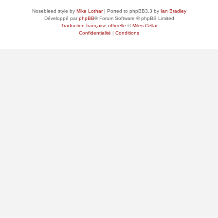
Nosebleed style by
Mike Lothar
| Ported to phpBB3.3 by
Ian Bradley
Développé par
phpBB
® Forum Software © phpBB Limited
Traduction française officielle
©
Miles Cellar
Confidentialité
|
Conditions