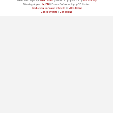
Nosebleed style by
Mike Lothar
| Ported to phpBB3.3 by
Ian Bradley
Développé par
phpBB
® Forum Software © phpBB Limited
Traduction française officielle
©
Miles Cellar
Confidentialité
|
Conditions