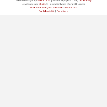
Nosebleed style by
Mike Lothar
| Ported to phpBB3.3 by
Ian Bradley
Développé par
phpBB
® Forum Software © phpBB Limited
Traduction française officielle
©
Miles Cellar
Confidentialité
|
Conditions