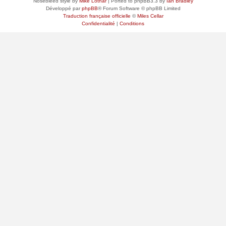
Nosebleed style by
Mike Lothar
| Ported to phpBB3.3 by
Ian Bradley
Développé par
phpBB
® Forum Software © phpBB Limited
Traduction française officielle
©
Miles Cellar
Confidentialité
|
Conditions