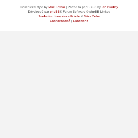
Nosebleed style by
Mike Lothar
| Ported to phpBB3.3 by
Ian Bradley
Développé par
phpBB
® Forum Software © phpBB Limited
Traduction française officielle
©
Miles Cellar
Confidentialité
|
Conditions