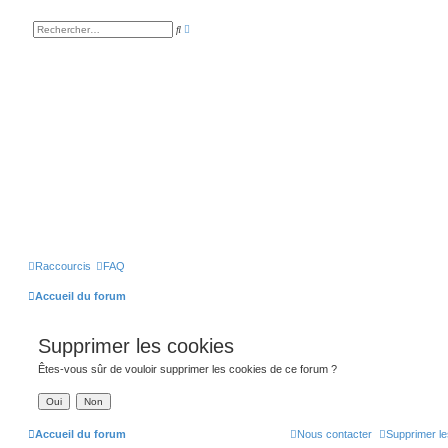
R
R
e
e
c
c
h
h
e
e
r
r
c
c
h
h
e
e
a
r
v
a
n
c
é
e
Raccourcis
FAQ
Accueil du forum
Supprimer les cookies
Êtes-vous sûr de vouloir supprimer les cookies de ce forum ?
Accueil du forum
Nous contacter
Supprimer le