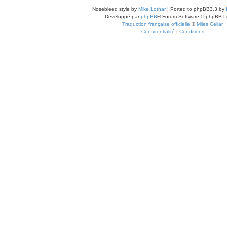
Nosebleed style by
Mike Lothar
| Ported to phpBB3.3 by
Développé par
phpBB
® Forum Software © phpBB L
Traduction française officielle
©
Miles Cellar
Confidentialité
|
Conditions