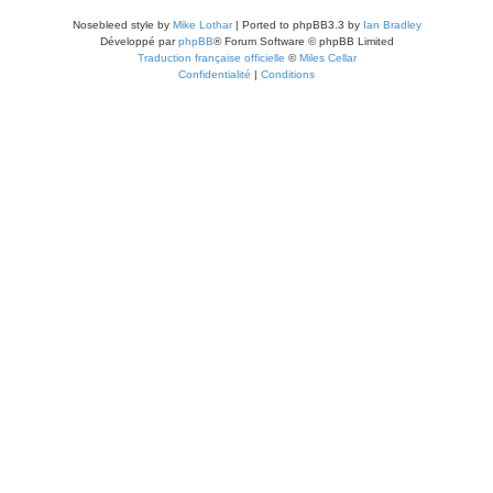
Nosebleed style by
Mike Lothar
| Ported to phpBB3.3 by
Ian Bradley
Développé par
phpBB
® Forum Software © phpBB Limited
Traduction française officielle
©
Miles Cellar
Confidentialité
|
Conditions