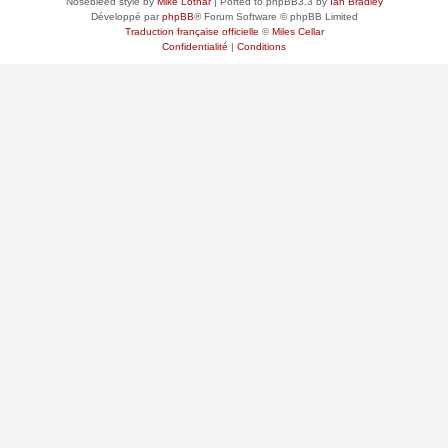
Nosebleed style by
Mike Lothar
| Ported to phpBB3.3 by
Ian Bradley
Développé par
phpBB
® Forum Software © phpBB Limited
Traduction française officielle
©
Miles Cellar
Confidentialité
|
Conditions