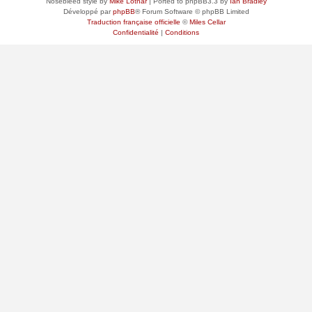
Nosebleed style by
Mike Lothar
| Ported to phpBB3.3 by
Ian Bradley
Développé par
phpBB
® Forum Software © phpBB Limited
Traduction française officielle
©
Miles Cellar
Confidentialité
|
Conditions