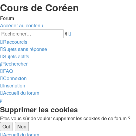
Cours de Coréen
Forum
Accéder au contenu
Recherche
Rechercher
avancée
Raccourcis
Sujets sans réponse
Sujets actifs
Rechercher
FAQ
Connexion
Inscription
Accueil du forum
Rechercher
Supprimer les cookies
Êtes-vous sûr de vouloir supprimer les cookies de ce forum ?
Accueil du forum