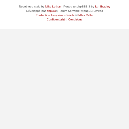
Nosebleed style by
Mike Lothar
| Ported to phpBB3.3 by
Ian Bradley
Développé par
phpBB
® Forum Software © phpBB Limited
Traduction française officielle
©
Miles Cellar
Confidentialité
|
Conditions