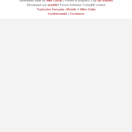
Nosebleed style by
Mike Lothar
| Ported to phpBB3.3 by
Ian Bradley
Développé par
phpBB
® Forum Software © phpBB Limited
Traduction française officielle
©
Miles Cellar
Confidentialité
|
Conditions