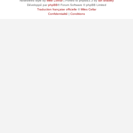
Nosebleed style by
Mike Lothar
| Ported to phpBB3.3 by
Ian Bradley
Développé par
phpBB
® Forum Software © phpBB Limited
Traduction française officielle
©
Miles Cellar
Confidentialité
|
Conditions