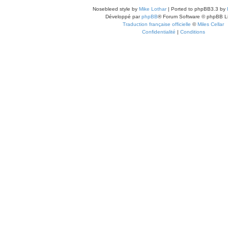
Nosebleed style by
Mike Lothar
| Ported to phpBB3.3 by
Développé par
phpBB
® Forum Software © phpBB L
Traduction française officielle
©
Miles Cellar
Confidentialité
|
Conditions