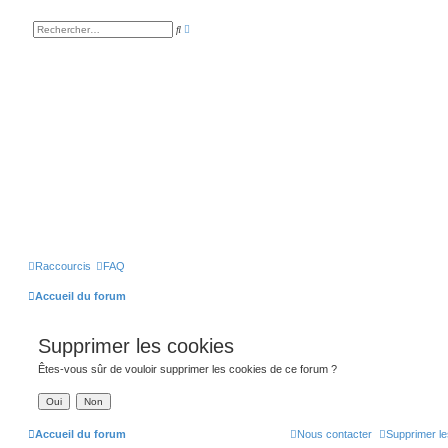
R
R
e
e
c
c
h
h
e
e
r
r
c
c
h
h
e
e
a
r
v
a
n
c
é
e
Raccourcis
FAQ
Accueil du forum
Supprimer les cookies
Êtes-vous sûr de vouloir supprimer les cookies de ce forum ?
Accueil du forum
Nous contacter
Supprimer le