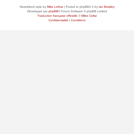
Nosebleed style by
Mike Lothar
| Ported to phpBB3.3 by
Ian Bradley
Développé par
phpBB
® Forum Software © phpBB Limited
Traduction française officielle
©
Miles Cellar
Confidentialité
|
Conditions