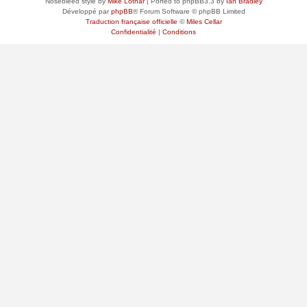
Nosebleed style by
Mike Lothar
| Ported to phpBB3.3 by
Ian Bradley
Développé par
phpBB
® Forum Software © phpBB Limited
Traduction française officielle
©
Miles Cellar
Confidentialité
|
Conditions