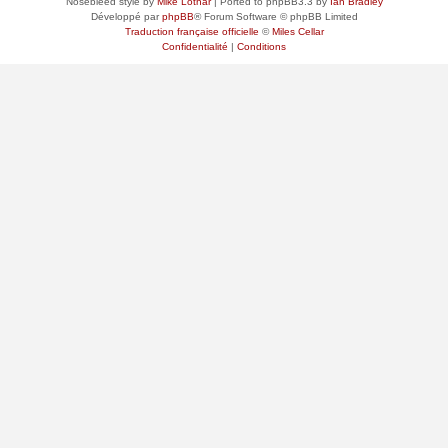
Nosebleed style by
Mike Lothar
| Ported to phpBB3.3 by
Ian Bradley
Développé par
phpBB
® Forum Software © phpBB Limited
Traduction française officielle
©
Miles Cellar
Confidentialité
|
Conditions