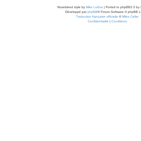
Nosebleed style by
Mike Lothar
| Ported to phpBB3.3 by
Développé par
phpBB
® Forum Software © phpBB L
Traduction française officielle
©
Miles Cellar
Confidentialité
|
Conditions