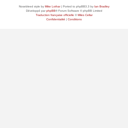
Nosebleed style by
Mike Lothar
| Ported to phpBB3.3 by
Ian Bradley
Développé par
phpBB
® Forum Software © phpBB Limited
Traduction française officielle
©
Miles Cellar
Confidentialité
|
Conditions