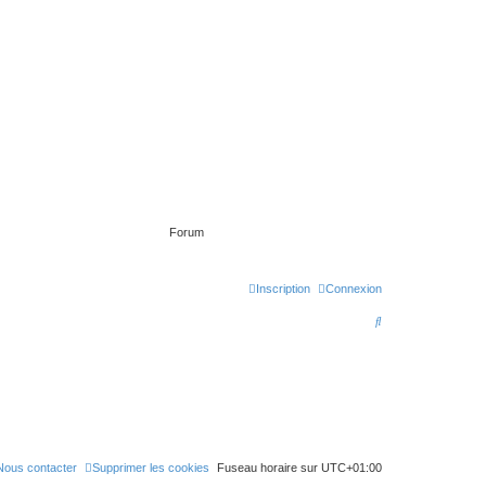
Forum
Inscription
Connexion
R
e
c
h
e
r
Nous contacter
Supprimer les cookies
Fuseau horaire sur
UTC+01:00
c