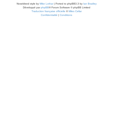
Nosebleed style by
Mike Lothar
| Ported to phpBB3.3 by
Ian Bradley
Développé par
phpBB
® Forum Software © phpBB Limited
Traduction française officielle
©
Miles Cellar
Confidentialité
|
Conditions