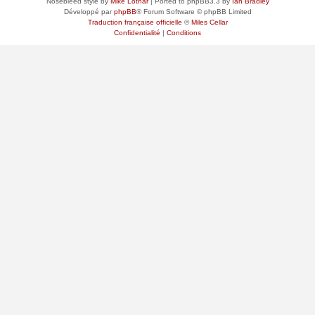
Nosebleed style by
Mike Lothar
| Ported to phpBB3.3 by
Ian Bradley
Développé par
phpBB
® Forum Software © phpBB Limited
Traduction française officielle
©
Miles Cellar
Confidentialité
|
Conditions