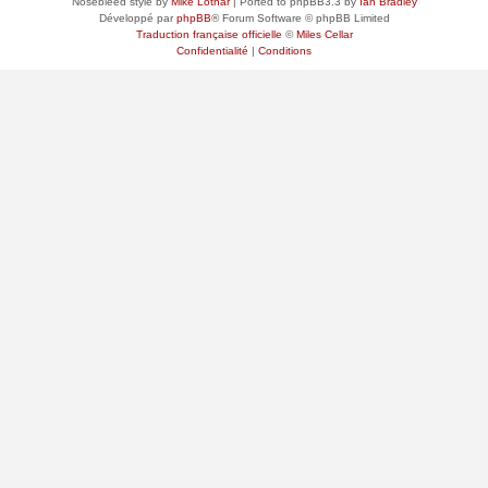
Nosebleed style by
Mike Lothar
| Ported to phpBB3.3 by
Ian Bradley
Développé par
phpBB
® Forum Software © phpBB Limited
Traduction française officielle
©
Miles Cellar
Confidentialité
|
Conditions