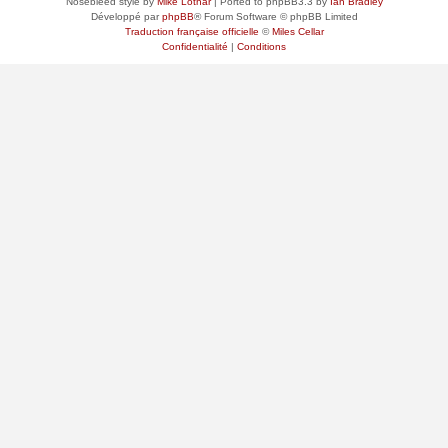
Nosebleed style by
Mike Lothar
| Ported to phpBB3.3 by
Ian Bradley
Développé par
phpBB
® Forum Software © phpBB Limited
Traduction française officielle
©
Miles Cellar
Confidentialité
|
Conditions