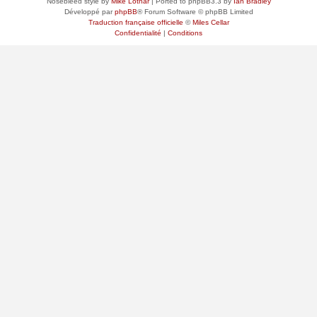
Nosebleed style by
Mike Lothar
| Ported to phpBB3.3 by
Ian Bradley
Développé par
phpBB
® Forum Software © phpBB Limited
Traduction française officielle
©
Miles Cellar
Confidentialité
|
Conditions