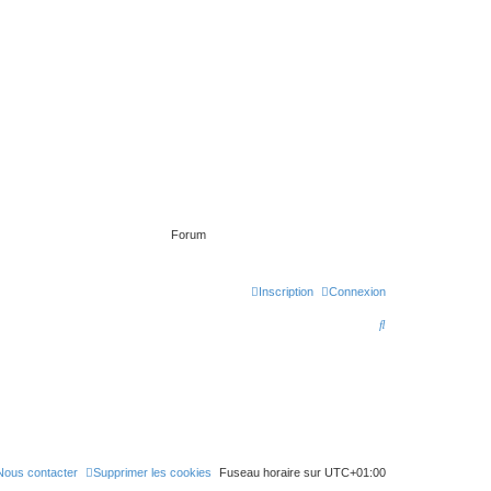
Forum
Inscription
Connexion
R
e
c
h
e
r
Nous contacter
Supprimer les cookies
Fuseau horaire sur
UTC+01:00
c