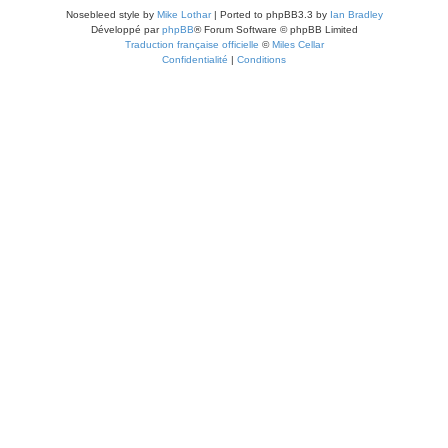
Nosebleed style by
Mike Lothar
| Ported to phpBB3.3 by
Ian Bradley
Développé par
phpBB
® Forum Software © phpBB Limited
Traduction française officielle
©
Miles Cellar
Confidentialité
|
Conditions