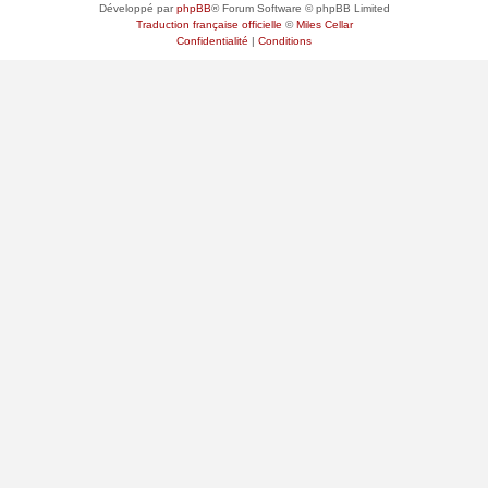
Développé par
phpBB
® Forum Software © phpBB Limited
Traduction française officielle
©
Miles Cellar
Confidentialité
|
Conditions