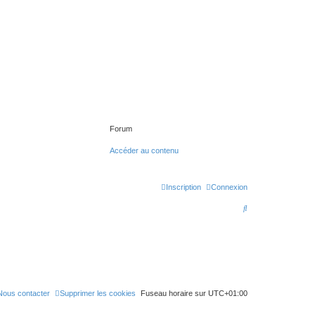
Forum
Accéder au contenu
Inscription
Connexion
R
e
c
h
e
r
Nous contacter
Supprimer les cookies
Fuseau horaire sur
UTC+01:00
c