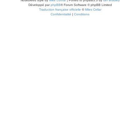
Nosebleed style by
Mike Lothar
| Ported to phpBB3.3 by
Ian Bradley
Développé par
phpBB
® Forum Software © phpBB Limited
Traduction française officielle
©
Miles Cellar
Confidentialité
|
Conditions