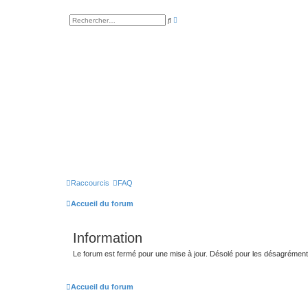
R
R
e
e
c
c
h
h
e
e
r
r
c
c
h
h
e
e
a
r
v
a
n
c
é
e
Raccourcis
FAQ
Accueil du forum
Information
Le forum est fermé pour une mise à jour. Désolé pour les désagrémen
Accueil du forum