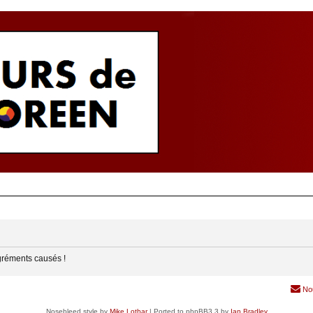
gréments causés !
No
Nosebleed style by
Mike Lothar
| Ported to phpBB3.3 by
Ian Bradley