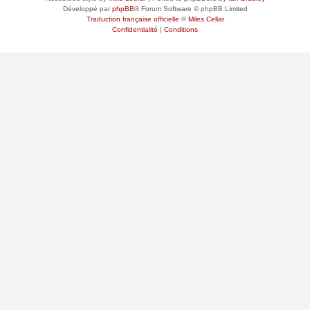
Développé par
phpBB
® Forum Software © phpBB Limited
Traduction française officielle
©
Miles Cellar
Confidentialité
|
Conditions