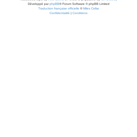
Développé par
phpBB
® Forum Software © phpBB Limited
Traduction française officielle
©
Miles Cellar
Confidentialité
|
Conditions