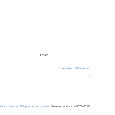
Forum
Inscription
Connexion
R
e
c
h
e
Nous contacter
Supprimer les cookies
Fuseau horaire sur
UTC+01:00
r
c