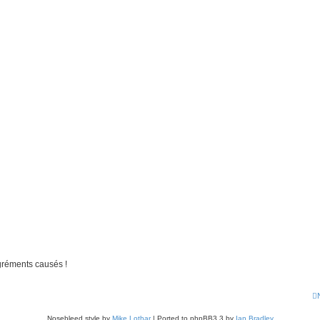
gréments causés !
Nosebleed style by
Mike Lothar
| Ported to phpBB3.3 by
Ian Bradley