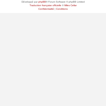
Développé par
phpBB
® Forum Software © phpBB Limited
Traduction française officielle
©
Miles Cellar
Confidentialité
|
Conditions