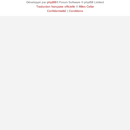
Développé par
phpBB
® Forum Software © phpBB Limited
Traduction française officielle
©
Miles Cellar
Confidentialité
|
Conditions