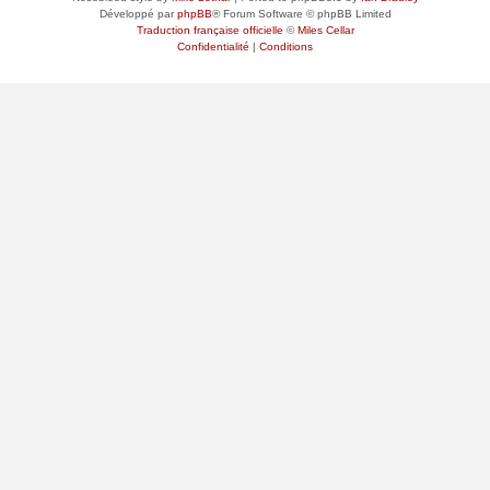
Développé par
phpBB
® Forum Software © phpBB Limited
Traduction française officielle
©
Miles Cellar
Confidentialité
|
Conditions