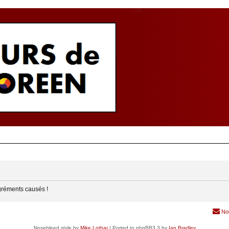
gréments causés !
No
Nosebleed style by
Mike Lothar
| Ported to phpBB3.3 by
Ian Bradley