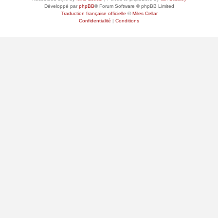
Développé par
phpBB
® Forum Software © phpBB Limited
Traduction française officielle
©
Miles Cellar
Confidentialité
|
Conditions