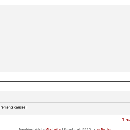
gréments causés !
No
Nosebleed style by
Mike Lothar
| Ported to phpBB3.3 by
Ian Bradley