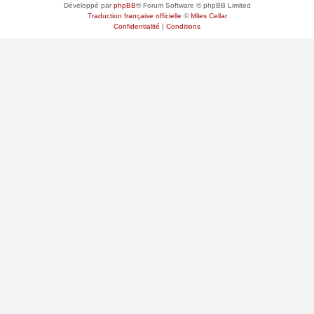
Développé par
phpBB
® Forum Software © phpBB Limited
Traduction française officielle
©
Miles Cellar
Confidentialité
|
Conditions