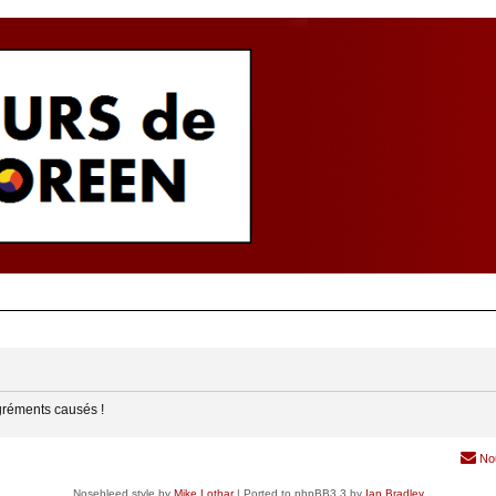
gréments causés !
No
Nosebleed style by
Mike Lothar
| Ported to phpBB3.3 by
Ian Bradley