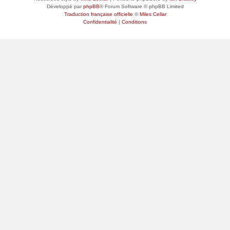
Développé par
phpBB
® Forum Software © phpBB Limited
Traduction française officielle
©
Miles Cellar
Confidentialité
|
Conditions