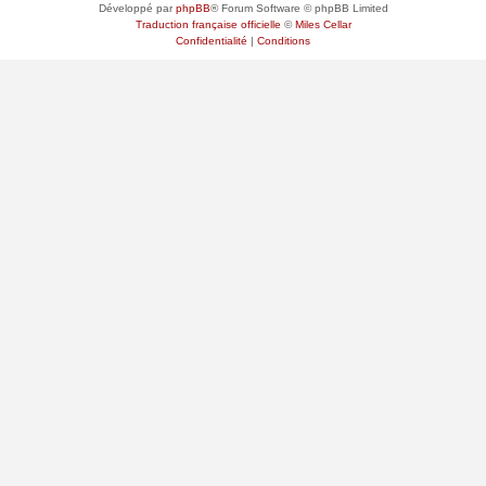
Développé par
phpBB
® Forum Software © phpBB Limited
Traduction française officielle
©
Miles Cellar
Confidentialité
|
Conditions