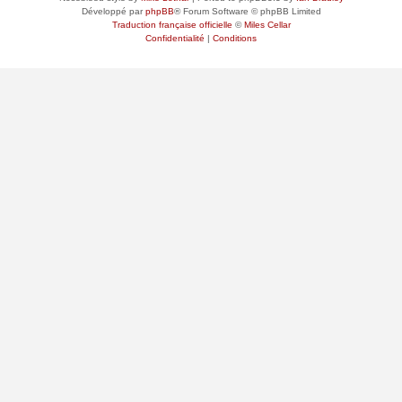
Développé par
phpBB
® Forum Software © phpBB Limited
Traduction française officielle
©
Miles Cellar
Confidentialité
|
Conditions