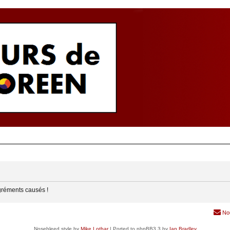
gréments causés !
No
Nosebleed style by
Mike Lothar
| Ported to phpBB3.3 by
Ian Bradley