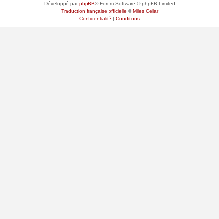
Développé par
phpBB
® Forum Software © phpBB Limited
Traduction française officielle
©
Miles Cellar
Confidentialité
|
Conditions