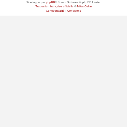
Développé par
phpBB
® Forum Software © phpBB Limited
Traduction française officielle
©
Miles Cellar
Confidentialité
|
Conditions