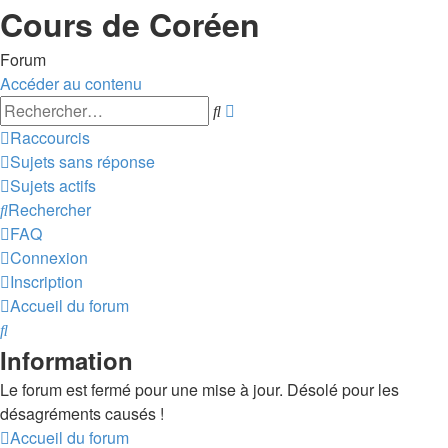
Cours de Coréen
Forum
Accéder au contenu
Recherche
Rechercher
avancée
Raccourcis
Sujets sans réponse
Sujets actifs
Rechercher
FAQ
Connexion
Inscription
Accueil du forum
Rechercher
Information
Le forum est fermé pour une mise à jour. Désolé pour les
désagréments causés !
Accueil du forum