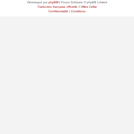
Développé par
phpBB
® Forum Software © phpBB Limited
Traduction française officielle
©
Miles Cellar
Confidentialité
|
Conditions