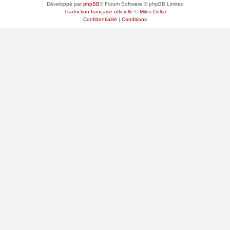
Développé par
phpBB
® Forum Software © phpBB Limited
Traduction française officielle
©
Miles Cellar
Confidentialité
|
Conditions