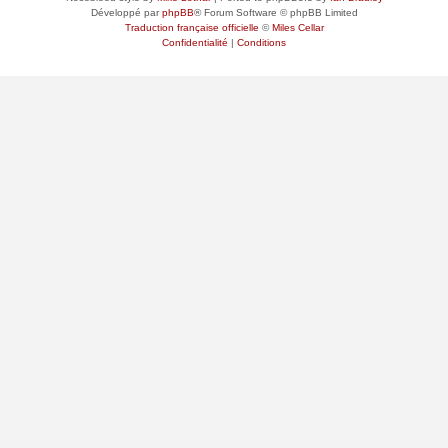
Développé par
phpBB
® Forum Software © phpBB Limited
Traduction française officielle
©
Miles Cellar
Confidentialité
|
Conditions