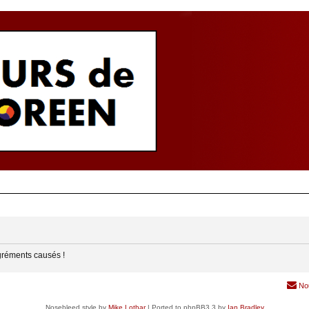
gréments causés !
No
Nosebleed style by
Mike Lothar
| Ported to phpBB3.3 by
Ian Bradley