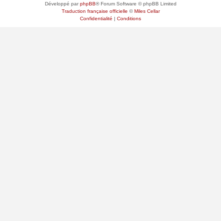
Développé par
phpBB
® Forum Software © phpBB Limited
Traduction française officielle
©
Miles Cellar
Confidentialité
|
Conditions