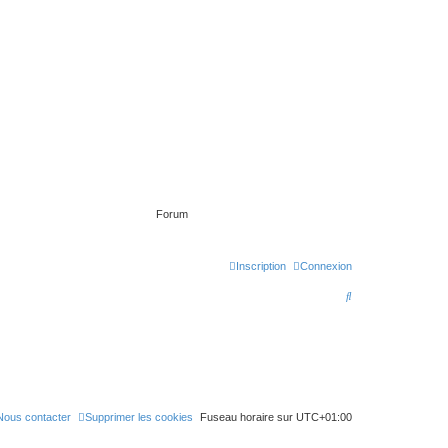
Forum
Inscription
Connexion
R
e
c
h
e
r
Nous contacter
Supprimer les cookies
Fuseau horaire sur
UTC+01:00
c