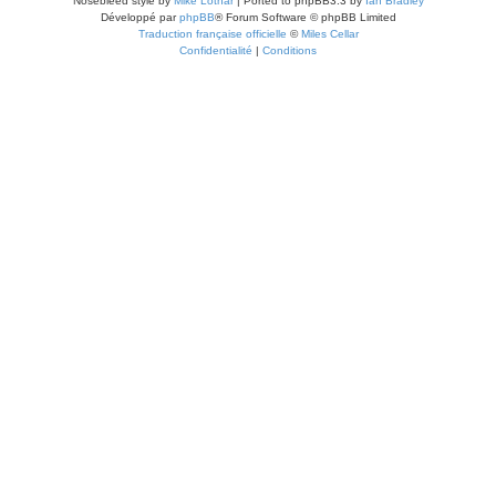
Nosebleed style by
Mike Lothar
| Ported to phpBB3.3 by
Ian Bradley
Développé par
phpBB
® Forum Software © phpBB Limited
Traduction française officielle
©
Miles Cellar
Confidentialité
|
Conditions