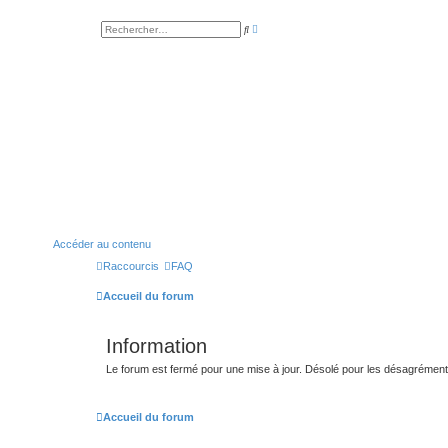
R
R
e
e
c
c
h
h
e
e
r
r
c
c
h
h
e
e
a
r
v
a
n
c
é
e
Accéder au contenu
Raccourcis
FAQ
Accueil du forum
Information
Le forum est fermé pour une mise à jour. Désolé pour les désagrémen
Accueil du forum