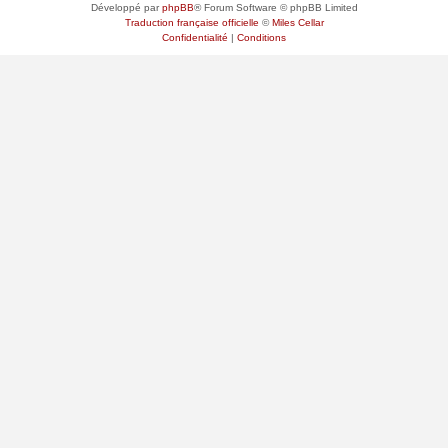
Développé par
phpBB
® Forum Software © phpBB Limited
Traduction française officielle
©
Miles Cellar
Confidentialité
|
Conditions