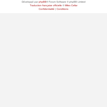
Développé par
phpBB
® Forum Software © phpBB Limited
Traduction française officielle
©
Miles Cellar
Confidentialité
|
Conditions